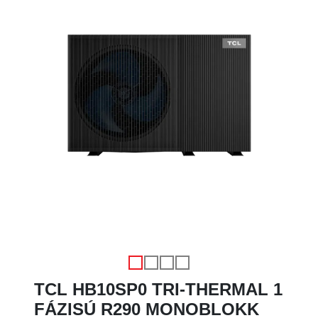
Előző
Köve
TCL HB10SP0 TRI-THERMAL 1
FÁZISÚ R290 MONOBLOKK