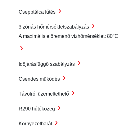
›
Csepptálca fűtés
›
3 zónás hőmérsékletszabályzás
A maximális előremenő vízhőmérséklet: 80°C
›
›
Időjárásfüggő szabályzás
›
Csendes működés
›
Távolról üzemeltethető
›
R290 hűtőközeg
›
Környezetbarát