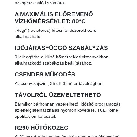
az egész család számára.
A MAXIMÁLIS ELŐREMENŐ
VÍZHŐMÉRSÉKLET: 80°C
„Régi" (radiátoros) fűtési rendszerekhez is
alkalmazható.
IDŐJÁRÁSFÜGGŐ SZABÁLYZÁS
9 jelleggörbe a külső hőmérsékleti viszonyokhoz
alkalmazkodó szabályzás beállításához.
CSENDES MŰKÖDÉS
Alacsony zajszint, 35 dB 3 méter távolságban.
TÁVOLRÓL ÜZEMELTETHETŐ
Bármikor bárhonnan vezérelhető, időzítő programozás,
az energiafelhasználás nyomon követése, TCL Home
applikáción keresztül.
R290 HŰTŐKÖZEG
A DC inverter technológiának és a nagy hatékonyságú,