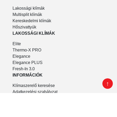
Lakossági klímák
Multisplit klímák
Kereskedelmi klímák
Hőszivattyúk
LAKOSSÁGI KLÍMÁK
Elite
Thermo-X PRO
Elegance
Elegance PLUS
Fresh-In 3.0
INFORMÁCIÓK
↑
Klímaszerelő keresése
Adatkezelési szabályzat
DOKUMENTUMOK
Katalógusok
Használati útmutatók