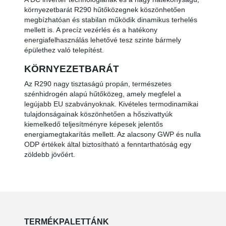
környezetbarát R290 hűtőközegnek köszönhetően
megbízhatóan és stabilan működik dinamikus terhelés
mellett is. A precíz vezérlés és a hatékony
energiafelhasználás lehetővé tesz szinte bármely
épülethez való telepítést.
KÖRNYEZETBARÁT
Az R290 nagy tisztaságú propán, természetes
szénhidrogén alapú hűtőközeg, amely megfelel a
legújabb EU szabványoknak. Kivételes termodinamikai
tulajdonságainak köszönhetően a hőszivattyúk
kiemelkedő teljesítményre képesek jelentős
energiamegtakarítás mellett. Az alacsony GWP és nulla
ODP értékek által biztosítható a fenntarthatóság egy
zöldebb jövőért.
TERMÉKPALETTÁNK