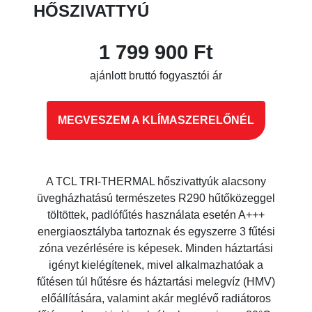
HŐSZIVATTYÚ
1 799 900 Ft
ajánlott bruttó fogyasztói ár
MEGVESZEM A KLÍMASZERELŐNÉL
A TCL TRI-THERMAL hőszivattyúk alacsony
üvegházhatású természetes R290 hűtőközeggel
töltöttek, padlófűtés használata esetén A+++
energiaosztályba tartoznak és egyszerre 3 fűtési
zóna vezérlésére is képesek. Minden háztartási
igényt kielégítenek, mivel alkalmazhatóak a
fűtésen túl hűtésre és háztartási melegvíz (HMV)
előállítására, valamint akár meglévő radiátoros