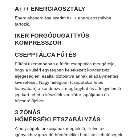
A+++ ENERGIAOSZTÁLY
Energiabesorolása szerint A+++ energiaosztályba
tartozik.
IKER FORGÓDUGATTYÚS
KOMPRESSZOR
CSEPPTÁLCA FŰTÉS
Fűtési üzemmódban a fűtött csepptálca meggátolja,
hogy a kültéri egységben keletkezett kondenzvíz
eljegesedjen, ezáltal biztosítva annak akadálymentes
kivezetését. Nagy hidegben (csepptálca fűtés
hiányában) a kondenzvíz megfagyhat és a felgyülemlő
jég kárt tehet a készülék ventilátor lapátjában és
hőcserélőjében.
3 ZÓNÁS
HŐMÉRSÉKLETSZABÁLYZÁS
A helyiségek funkciójának megfelelő, illetve az
igényekhez igazodó hőmérséklet beállítási lehetőségek