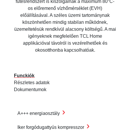
fűtésrendszert is kiszolgálnak a maximum 80°C-
os előremenő vízhőmérséklet (EVH)
előállításával. A széles üzemi tartománynak
köszönhetően mindig stabilan működnek,
üzemeltetésük rendkívül alacsony költségű. A mai
igényeknek megfelelően TCL Home
applikációval távolról is vezérelhetőek és
okosotthonba kapcsolhatóak.
Funckiók
Részletes adatok
Dokumentumok
›
A+++ energiaosztály
›
Iker forgódugattyús kompresszor