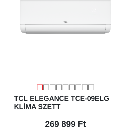
Előző
Köve
TCL ELEGANCE TCE-09ELG
KLÍMA SZETT
269 899 Ft