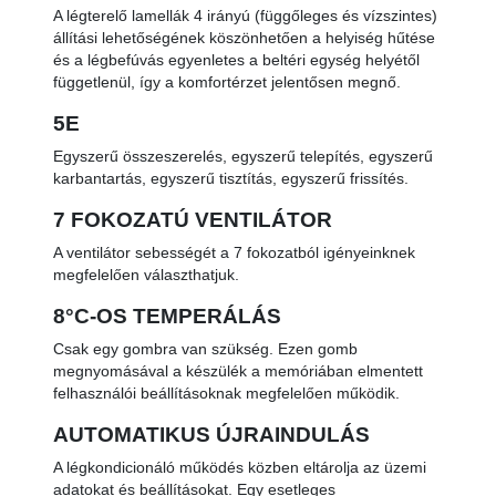
A légterelő lamellák 4 irányú (függőleges és vízszintes)
állítási lehetőségének köszönhetően a helyiség hűtése
és a légbefúvás egyenletes a beltéri egység helyétől
függetlenül, így a komfortérzet jelentősen megnő.
5E
Egyszerű összeszerelés, egyszerű telepítés, egyszerű
karbantartás, egyszerű tisztítás, egyszerű frissítés.
7 FOKOZATÚ VENTILÁTOR
A ventilátor sebességét a 7 fokozatból igényeinknek
megfelelően választhatjuk.
8°C-OS TEMPERÁLÁS
Csak egy gombra van szükség. Ezen gomb
megnyomásával a készülék a memóriában elmentett
felhasználói beállításoknak megfelelően működik.
AUTOMATIKUS ÚJRAINDULÁS
A légkondicionáló működés közben eltárolja az üzemi
adatokat és beállításokat. Egy esetleges