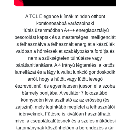
A TCL Elegance klímák minden otthont
komfortosabbá varázsolnak!
Hűtés üzemmódban A+++ energiaosztályú
besorolást kaptak és a mesterséges intelligenciát
is felhasználva a felhasznált energiát a készülék
valóban a hőmérséklet szabályozásra fordítja és
nem a szükségtelen túlhűtésre vagy
párátlanítlanításra. A 4 irányú légterelés, a kettős
lamellázat és a lágy fuvallat funkció gondoskodik
arról, hogy a hűtött vagy fűtött levegő
észrevétlenül és egyenletesen jusson el a szoba
bármely pontjába. A vetilátor 7 fokozatából
könnyedén kiválasztható az az erősség (és
zajszint), mely leginkább megfelel a felhasználói
igényeknek. Fűtésre is kiválóan használható,
mivel a csepptálcafűtésnek és a széles működési
tartománynak köszönhetően a berendezés akár