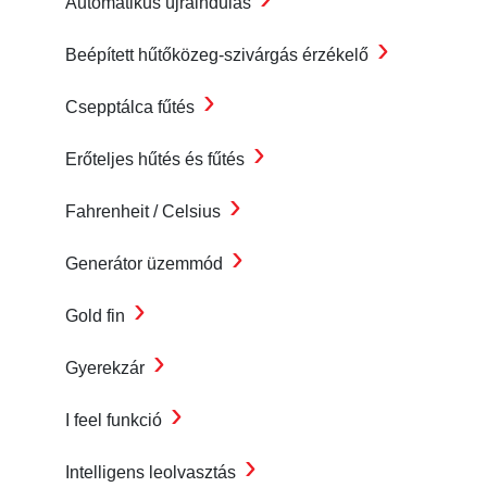
Automatikus újraindulás
›
Beépített hűtőközeg-szivárgás érzékelő
›
Csepptálca fűtés
›
Erőteljes hűtés és fűtés
›
Fahrenheit / Celsius
›
Generátor üzemmód
›
Gold fin
›
Gyerekzár
›
I feel funkció
›
Intelligens leolvasztás