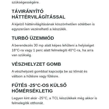
szükségességére.
TÁVIRÁNYÍTÓ
HÁTTÉRVILÁGÍTÁSSAL
A kijelző háttérvilágításának köszönhetően sötétben is
egyszerűen vezérelhető a készülék.
TURBÓ ÜZEMMÓD
A berendezés 30 mp alatt képes lehűteni a helyiséget
18°C-ra vagy 1 perc alatt felmelegíti 40°C-ra, ha arra
van szükség.
VÉSZHELYZET GOMB
A vészhelyzeti gombbal kapcsolja be az klímát és
váltson a hűtésre vagy fűtésre.
FŰTÉS -25°C-OS KÜLSŐ
HŐMÉRSÉKLETIG
Legyen kint akár -25°C, a TCL készülékek még akkor is
felmelegítik otthonát.