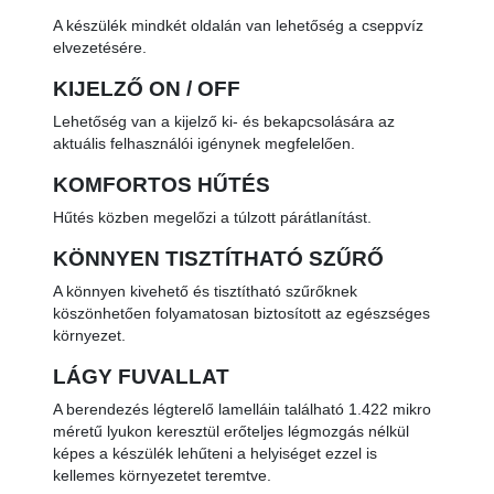
A készülék mindkét oldalán van lehetőség a cseppvíz
elvezetésére.
KIJELZŐ ON / OFF
Lehetőség van a kijelző ki- és bekapcsolására az
aktuális felhasználói igénynek megfelelően.
KOMFORTOS HŰTÉS
Hűtés közben megelőzi a túlzott párátlanítást.
KÖNNYEN TISZTÍTHATÓ SZŰRŐ
A könnyen kivehető és tisztítható szűrőknek
köszönhetően folyamatosan biztosított az egészséges
környezet.
LÁGY FUVALLAT
A berendezés légterelő lamelláin található 1.422 mikro
méretű lyukon keresztül erőteljes légmozgás nélkül
képes a készülék lehűteni a helyiséget ezzel is
kellemes környezetet teremtve.