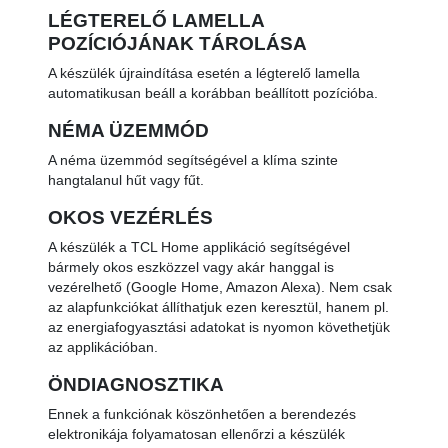
LÉGTERELŐ LAMELLA
POZÍCIÓJÁNAK TÁROLÁSA
A készülék újraindítása esetén a légterelő lamella
automatikusan beáll a korábban beállított pozícióba.
NÉMA ÜZEMMÓD
A néma üzemmód segítségével a klíma szinte
hangtalanul hűt vagy fűt.
OKOS VEZÉRLÉS
A készülék a TCL Home applikáció segítségével
bármely okos eszközzel vagy akár hanggal is
vezérelhető (Google Home, Amazon Alexa). Nem csak
az alapfunkciókat állíthatjuk ezen keresztül, hanem pl.
az energiafogyasztási adatokat is nyomon követhetjük
az applikációban.
ÖNDIAGNOSZTIKA
Ennek a funkciónak köszönhetően a berendezés
elektronikája folyamatosan ellenőrzi a készülék