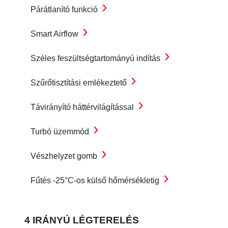
›
Párátlanító funkció
›
Smart Airflow
›
Széles feszültségtartományú indítás
›
Szűrőtisztítási emlékeztető
›
Távirányító háttérvilágítással
›
Turbó üzemmód
›
Vészhelyzet gomb
›
Fűtés -25°C-os külső hőmérsékletig
4 IRÁNYÚ LÉGTERELÉS