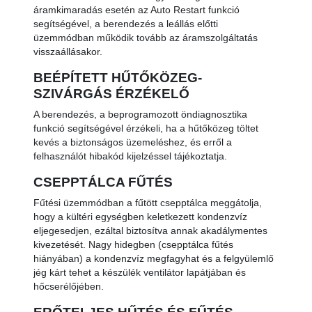
áramkimaradás esetén az Auto Restart funkció
segítségével, a berendezés a leállás előtti
üzemmódban működik tovább az áramszolgáltatás
visszaállásakor.
BEÉPÍTETT HŰTŐKÖZEG-
SZIVÁRGÁS ÉRZÉKELŐ
A berendezés, a beprogramozott öndiagnosztika
funkció segítségével érzékeli, ha a hűtőközeg töltet
kevés a biztonságos üzemeléshez, és erről a
felhasználót hibakód kijelzéssel tájékoztatja.
CSEPPTÁLCA FŰTÉS
Fűtési üzemmódban a fűtött csepptálca meggátolja,
hogy a kültéri egységben keletkezett kondenzvíz
eljegesedjen, ezáltal biztosítva annak akadálymentes
kivezetését. Nagy hidegben (csepptálca fűtés
hiányában) a kondenzvíz megfagyhat és a felgyülemlő
jég kárt tehet a készülék ventilátor lapátjában és
hőcserélőjében.