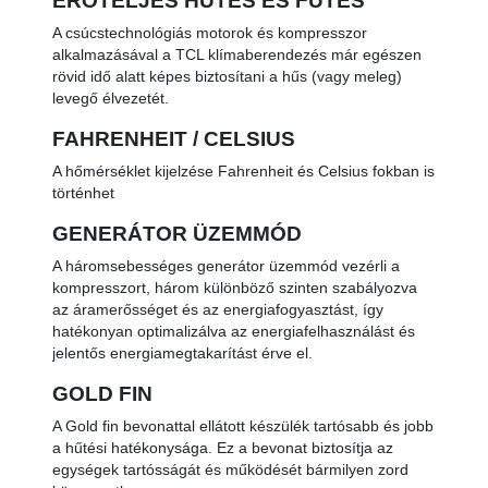
ERŐTELJES HŰTÉS ÉS FŰTÉS
A csúcstechnológiás motorok és kompresszor
alkalmazásával a TCL klímaberendezés már egészen
rövid idő alatt képes biztosítani a hűs (vagy meleg)
levegő élvezetét.
FAHRENHEIT / CELSIUS
A hőmérséklet kijelzése Fahrenheit és Celsius fokban is
történhet
GENERÁTOR ÜZEMMÓD
A háromsebességes generátor üzemmód vezérli a
kompresszort, három különböző szinten szabályozva
az áramerősséget és az energiafogyasztást, így
hatékonyan optimalizálva az energiafelhasználást és
jelentős energiamegtakarítást érve el.
GOLD FIN
A Gold fin bevonattal ellátott készülék tartósabb és jobb
a hűtési hatékonysága. Ez a bevonat biztosítja az
egységek tartósságát és működését bármilyen zord