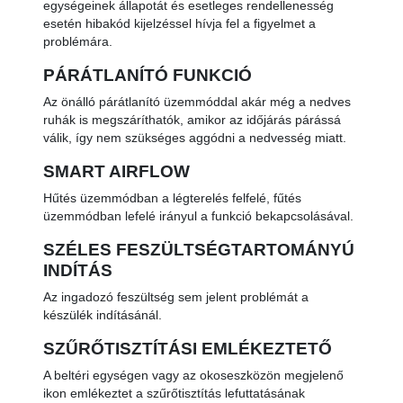
egységeinek állapotát és esetleges rendellenesség
esetén hibakód kijelzéssel hívja fel a figyelmet a
problémára.
PÁRÁTLANÍTÓ FUNKCIÓ
Az önálló párátlanító üzemmóddal akár még a nedves
ruhák is megszáríthatók, amikor az időjárás párássá
válik, így nem szükséges aggódni a nedvesség miatt.
SMART AIRFLOW
Hűtés üzemmódban a légterelés felfelé, fűtés
üzemmódban lefelé irányul a funkció bekapcsolásával.
SZÉLES FESZÜLTSÉGTARTOMÁNYÚ
INDÍTÁS
Az ingadozó feszültség sem jelent problémát a
készülék indításánál.
SZŰRŐTISZTÍTÁSI EMLÉKEZTETŐ
A beltéri egységen vagy az okoseszközön megjelenő
ikon emlékeztet a szűrőtisztítás lefuttatásának