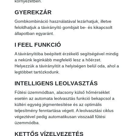
környezetben.
GYEREKZÁR
Gombkombináció használatával lezárhatjuk, illetve
feloldhatjuk a távirányító gombjait be- és kikapcsolt
állapotban egyaránt.
I FEEL FUNKCIÓ
A távirányítóba beépített érzékelő segítségével mindig
a nekünk leginkább megfelelő lesz a hőérzet.
Helyezzük a távirányítót a helyiségen belül oda, ahol a
legtöbbet tartózkodunk.
INTELLIGENS LEOLVASZTÁS
Fűtési üzemmódban, alacsony külső hőmérséklet
esetén az automata leolvasztás funkció bekapcsol a
kültéri egység jégmentesítése és az optimális
teljesítmény fenntartása végett. A leolvasztási ciklus
végeztével pedig automatikusan visszaáll fűtési
üzemmódba.
KETTŐS VÍZELVEZETÉS